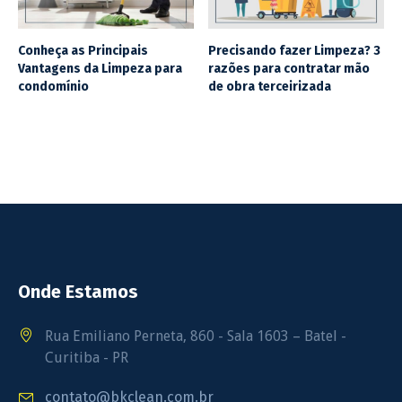
Conheça as Principais
Precisando fazer Limpeza? 3
Vantagens da Limpeza para
razões para contratar mão
condomínio
de obra terceirizada
Onde Estamos
Rua Emiliano Perneta, 860 - Sala 1603 – Batel -
Curitiba - PR
contato@bkclean.com.br